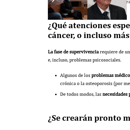
transición en el que no hay tumor ni t
¿Qué atenciones espe
cáncer, o incluso más
La fase de supervivencia
requiere de un
e, incluso, problemas psicosociales.
Algunos de los
problemas médico
crónica o la osteoporosis (por m
De todos modos, las
necesidades 
¿Se crearán pronto má