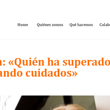
Home
Quiénes somos
Qué hacemos
Colab
a: «Quién ha superado
tando cuidados»