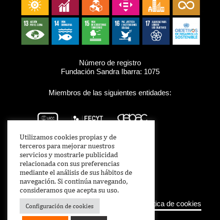
Número de registro
Fundación Sandra Ibarra: 1075
Miembros de las siguientes entidades:
Utilizamos cookies propias y de
terceros para mejorar nuestros
servicios y mostrarle publicidad
relacionada con sus preferencias
mediante el análisis de sus hábitos de
navegación. Si continúa navegando,
consideramos que acepta su uso.
Aviso legal
–
Política de Privacidad
–
Política de cookies
Configuración de cookies