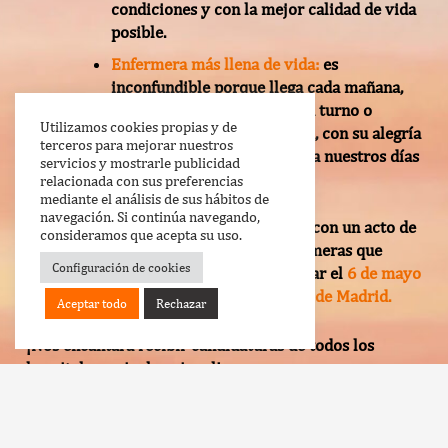
condiciones y con la mejor calidad de vida
posible.
Enfermera más llena de vida:
es
inconfundible porque llega cada mañana,
tarde o noche, al inicio de su turno o
Utilizamos cookies propias y de
cuando ya casi vuelve a casa, con su alegría
terceros para mejorar nuestros
y vitalidad que ponen color a nuestros días
servicios y mostrarle publicidad
en el hospital.
relacionada con sus preferencias
mediante el análisis de sus hábitos de
navegación. Si continúa navegando,
5. Las DISTINCIONES culminarán con un acto de
consideramos que acepta su uso.
entrega de los premios a las enfermeras que
Configuración de cookies
resulten ganadoras que tendrá lugar el
6 de mayo
de 2026 a las 18:00 h en el Ateneo de Madrid.
Aceptar todo
Rechazar
¡Nos encantará recibir candidaturas de todos los
hospitales a nivel nacional!
keyboard_arrow_up
Consulta las bases de las distinciones