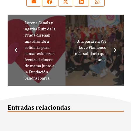
Lorena Canals y
Ágatha Ruiz de la
Prada diseñan
una alfombra
Una pasarela We
solidaria para
Love Flamenco
sumar esfuerzos
más solidaria que
frente al cáncer
nunca
de mama junto a
la Fundación
Sandra Ibarra
Entradas relaciondas