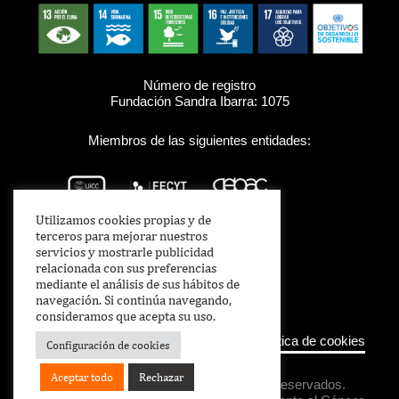
Número de registro
Fundación Sandra Ibarra: 1075
Miembros de las siguientes entidades:
Utilizamos cookies propias y de
terceros para mejorar nuestros
servicios y mostrarle publicidad
relacionada con sus preferencias
mediante el análisis de sus hábitos de
navegación. Si continúa navegando,
consideramos que acepta su uso.
Aviso legal
–
Política de Privacidad
–
Política de cookies
Configuración de cookies
Aceptar todo
Rechazar
Copyright © 2021 Todos los derechos reservados.