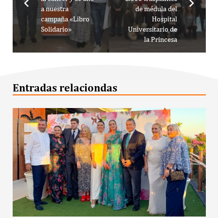
a nuestra
de médula del
campaña «Libro
Hospital
Solidario»
Universitario de
la Princesa
Entradas relaciondas