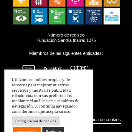
Número de registro
Fundación Sandra Ibarra: 1075
Miembros de las siguientes entidades:
Utilizamos cookies propias y de
terceros para mejorar nuestros
servicios y mostrarle publicidad
relacionada con sus preferencias
mediante el análisis de sus hábitos de
navegación. Si continúa navegando,
consideramos que acepta su uso.
Aviso legal
–
Política de Privacidad
–
Política de cookies
Configuración de cookies
Aceptar todo
Rechazar