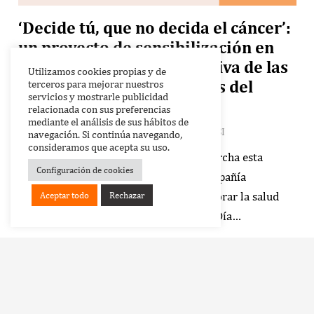
‘Decide tú, que no decida el cáncer’:
un proyecto de sensibilización en
torno a la salud reproductiva de las
Utilizamos cookies propias y de
mujeres durante y después del
terceros para mejorar nuestros
servicios y mostrarle publicidad
cáncer
relacionada con sus preferencias
mediante el análisis de sus hábitos de
febrero 2, 2024
Notas de prensa
,
Noticias FSI
navegación. Si continúa navegando,
consideramos que acepta su uso.
La Fundación Sandra Ibarra pone en marcha esta
Configuración de cookies
iniciativa con la colaboración de la compañía
farmacéutica Organon, enfocada en mejorar la salud
Aceptar todo
Rechazar
integral de las mujeres Con motivo del Día…
Leer Más
keyboard_arrow_up