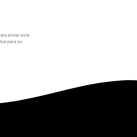
ara enviar este
lue para su