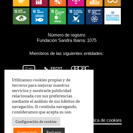
Número de registro
Fundación Sandra Ibarra: 1075
Miembros de las siguientes entidades:
Utilizamos cookies propias y de
terceros para mejorar nuestros
servicios y mostrarle publicidad
relacionada con sus preferencias
mediante el análisis de sus hábitos de
navegación. Si continúa navegando,
consideramos que acepta su uso.
Aviso legal
–
Política de Privacidad
–
Política de cookies
Configuración de cookies
Aceptar todo
Rechazar