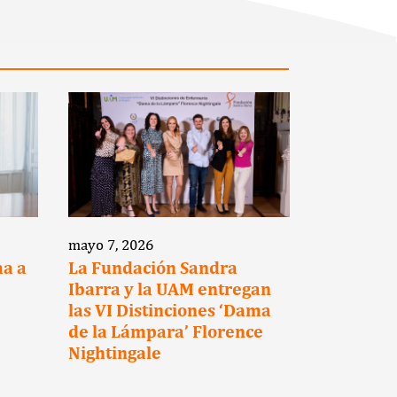
mayo 7, 2026
marzo 12, 2
ma a
La Fundación Sandra
La Funda
Ibarra y la UAM entregan
Ibarra y 
las VI Distinciones ‘Dama
Hotels s
de la Lámpara’ Florence
para pro
Nightingale
reintegra
los super
cáncer