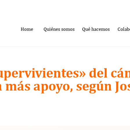
Home
Quiénes somos
Qué hacemos
Colab
upervivientes» del cá
n más apoyo, según Jo