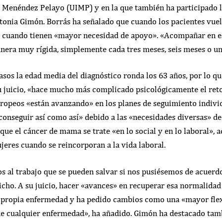
l Menéndez Pelayo (UIMP) y en la que también ha participado l
nia Gimón. Borrás ha señalado que cuando los pacientes vuelv
 cuando tienen «mayor necesidad de apoyo». «Acompañar en es
nera muy rígida, simplemente cada tres meses, seis meses o un
sos la edad media del diagnóstico ronda los 63 años, por lo qu
 su juicio, «hace mucho más complicado psicológicamente el reto
ropeos «están avanzando» en los planes de seguimiento individ
conseguir así como así» debido a las «necesidades diversas» de 
ue el cáncer de mama se trate «en lo social y en lo laboral», a
jeres cuando se reincorporan a la vida laboral.
 al trabajo que se pueden salvar si nos pusiésemos de acuerd
dicho. A su juicio, hacer «avances» en recuperar esa normalidad 
 propia enfermedad y ha pedido cambios como una «mayor flexib
 de cualquier enfermedad», ha añadido. Gimón ha destacado tam