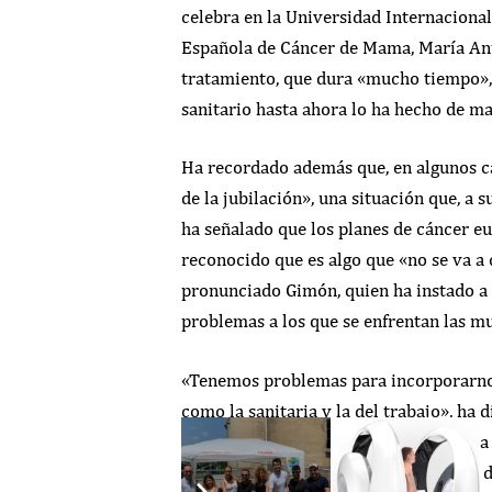
celebra en la Universidad Internaciona
Española de Cáncer de Mama, María Anto
tratamiento, que dura «mucho tiempo»,
sanitario hasta ahora lo ha hecho de ma
Ha recordado además que, en algunos ca
de la jubilación», una situación que, a
ha señalado que los planes de cáncer eu
reconocido que es algo que «no se va a 
pronunciado Gimón, quien ha instado a q
problemas a los que se enfrentan las mu
«Tenemos problemas para incorporarnos
como la sanitaria y la del trabajo», ha 
«impedimentos» que van más allá de la
sólo para los pacientes de cáncer, sino