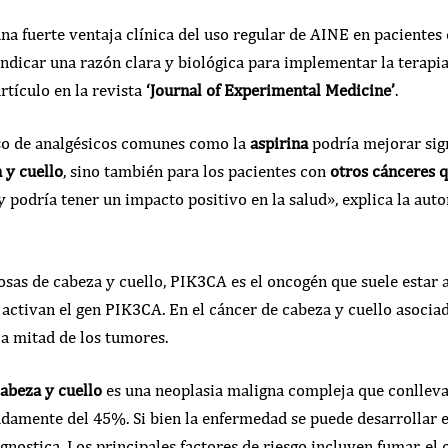
na fuerte ventaja clínica del uso regular de AINE en pacientes
indicar una razón clara y biológica para implementar la terapi
rtículo en la revista
‘Journal of Experimental Medicine’
.
uso de analgésicos comunes como la
aspirina
podría mejorar sign
 y cuello
, sino también para los pacientes con
otros cánceres 
 podría tener un impacto positivo en la salud», explica la autor
sas de cabeza y cuello, PIK3CA es el oncogén que suele estar a
ctivan el gen PIK3CA. En el cáncer de cabeza y cuello asocia
a mitad de los tumores.
abeza y cuello
es una neoplasia maligna compleja que conlleva 
damente del 45%. Si bien la enfermedad se puede desarrollar en
gnostica. Los principales factores de riesgo incluyen fumar, el