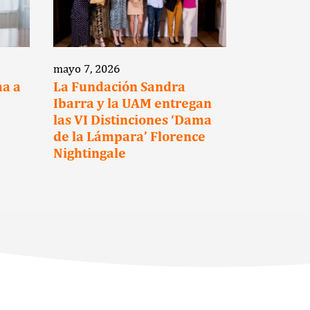
mayo 7, 2026
marzo 12, 2
ma a
La Fundación Sandra
La Funda
Ibarra y la UAM entregan
Ibarra y 
las VI Distinciones ‘Dama
Hotels s
de la Lámpara’ Florence
para pro
Nightingale
reintegra
los super
cáncer