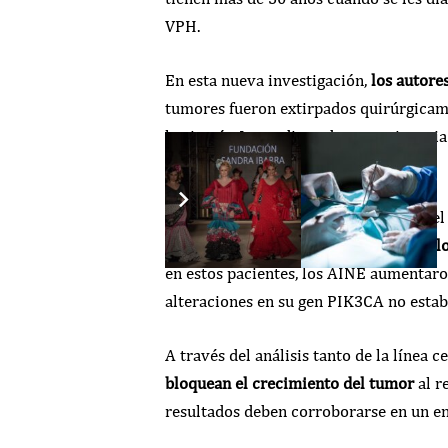
VPH.
En esta nueva investigación,
los autore
tumores fueron extirpados quirúrgicame
la cirugía. La mediana de supervivencia
activadora del gen PIK3CA.
Los investigadores descubrieron que el
una supervivencia «notablemente prol
en estos pacientes, los AINE aumentaron
alteraciones en su gen PIK3CA no estab
A través del análisis tanto de la línea 
bloquean el crecimiento del tumor
al r
resultados deben corroborarse en un e