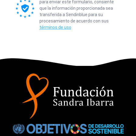
para enviar este formulario, consiente
que la información proporcionada sea
transferida a Sendinblue para su
procesamiento de acuerdo con sus
términos de uso