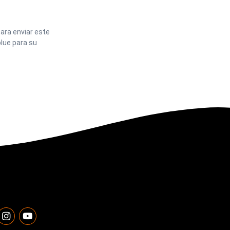
ara enviar este
lue para su