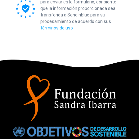
para enviar este formulario, consiente
que la información proporcionada sea
transferida a Sendinblue para su
procesamiento de acuerdo con sus
términos de uso