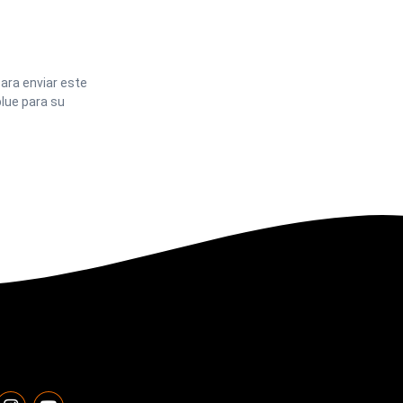
ara enviar este
lue para su