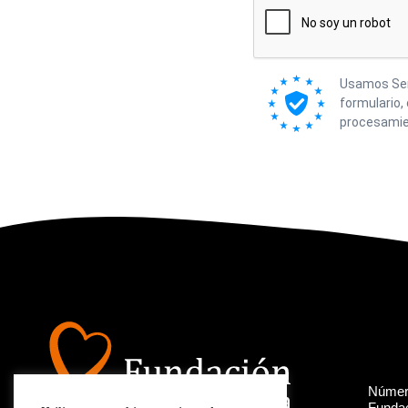
Usamos Send
formulario,
procesamie
Número
Fundac