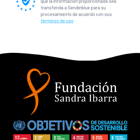
que la información proporcionada sea
transferida a Sendinblue para su
procesamiento de acuerdo con sus
términos de uso