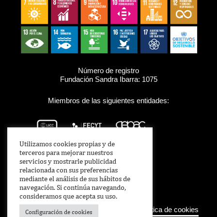
Número de registro
Fundación Sandra Ibarra: 1075
Miembros de las siguientes entidades:
Utilizamos cookies propias y de
terceros para mejorar nuestros
servicios y mostrarle publicidad
relacionada con sus preferencias
mediante el análisis de sus hábitos de
navegación. Si continúa navegando,
consideramos que acepta su uso.
Aviso legal
–
Política de Privacidad
–
Política de cookies
Configuración de cookies