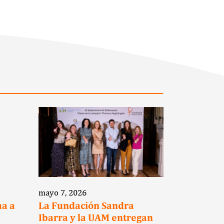
mayo 7, 2026
marzo 12, 2
ma a
La Fundación Sandra
La Funda
Ibarra y la UAM entregan
Ibarra y 