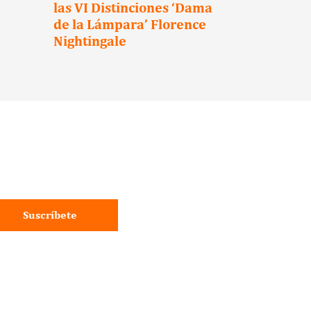
las VI Distinciones ‘Dama
Hotels s
de la Lámpara’ Florence
para pro
Nightingale
reintegra
los super
cáncer
Suscríbete