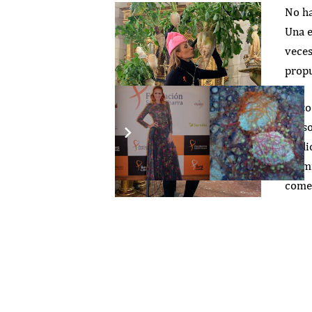
No ha
Una e
veces
propu
Junto
la as
tradi
Termi
comer