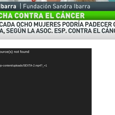
ource(s) not found
g/wp-content/uploads/SEXTA-2.mp4?_=1