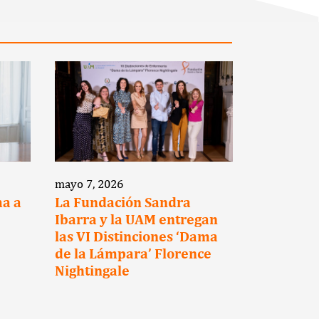
mayo 7, 2026
marzo 12, 2
ma a
La Fundación Sandra
La Funda
Ibarra y la UAM entregan
Ibarra y 
las VI Distinciones ‘Dama
Hotels s
de la Lámpara’ Florence
para pro
Nightingale
reintegra
los super
cáncer