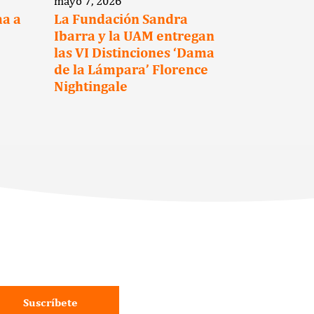
mayo 7, 2026
marzo 12, 2
ma a
La Fundación Sandra
La Funda
Ibarra y la UAM entregan
Ibarra y 
las VI Distinciones ‘Dama
Hotels s
de la Lámpara’ Florence
para pro
Nightingale
reintegra
los super
cáncer
Suscríbete