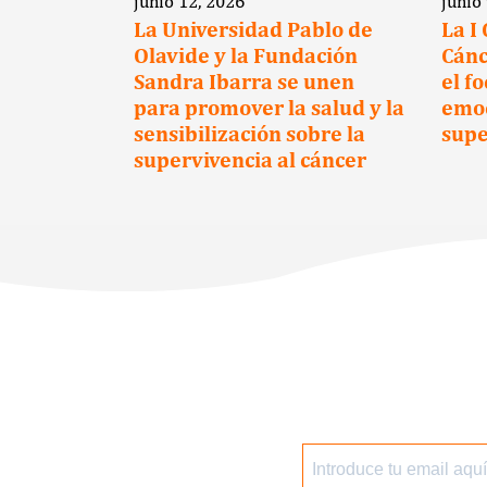
junio 12, 2026
junio
a clave
La Universidad Pablo de
La I
Olavide y la Fundación
Cánc
cientes
Sandra Ibarra se unen
el f
para promover la salud y la
emoc
sensibilización sobre la
supe
supervivencia al cáncer