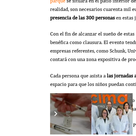
parque
se situará en el patio interior d
realidad, son necesarios cuarenta mil e
presencia de las 300 personas
en estas j
Con el fin de alcanzar el sueño de estas
benéfica como clausura. El evento tendr
empresas referentes, como Schunk, Univ
contará con una zona expositiva de prod
Cada persona que asista a
las jornadas 
espacio para que los niños puedan conti
Los participantes asistentes a este act
autografiado por Carlos Núñez, la actua
Natalia Dieste, presidenta de Bicos de P