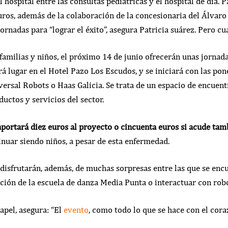
el hospital entre las consultas pediátricas y el hospital de día. 
uros, además de la colaboración de la concesionaria del Álvar
ornadas para “lograr el éxito”, asegura Patricia suárez. Pero cu
 familias y niños, el próximo 14 de junio ofrecerán unas jornad
á lugar en el Hotel Pazo Los Escudos, y se iniciará con las pon
ersal Robots o Haas Galicia. Se trata de un espacio de encuent
uctos y servicios del sector.
aportará diez euros al proyecto o cincuenta euros si acude tam
nuar siendo niños, a pesar de esta enfermedad.
o disfrutarán, además, de muchas sorpresas entre las que se encu
ción de la escuela de danza Media Punta o interactuar con rob
apel, asegura: “El
evento
, como todo lo que se hace con el coraz