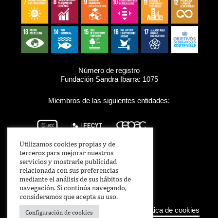
Número de registro
Fundación Sandra Ibarra: 1075
Miembros de las siguientes entidades:
Utilizamos cookies propias y de
terceros para mejorar nuestros
servicios y mostrarle publicidad
relacionada con sus preferencias
mediante el análisis de sus hábitos de
navegación. Si continúa navegando,
consideramos que acepta su uso.
Aviso legal
–
Política de Privacidad
–
Política de cookies
Configuración de cookies