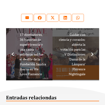
17 diseñadores,
Cuidar con
36 historias de
ciencia y corazón:
supervivencia y
abierta la
una causa
votación para las
solidaria: así fue
V Distinciones
el desfile de la
‘Dama de la
Fundación Sandra
Lámpara’
Ibarra en We
Florence
Love Flamenco
Nightingale
Entradas relaciondas