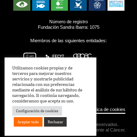
Número de registro
Fundación Sandra Ibarra: 1075
Miembros de las siguientes entidades:
Utilizamos cookies propias y de
terceros para mejorar nuestros
servicios y mostrarle publicidad
relacionada con sus preferencias
mediante el análisis de sus hábitos de
navegación. Si continúa navegando,
consideramos que acepta su uso.
Aviso legal
–
Política de Privacidad
–
Política de cookies
Configuración de cookies
Aceptar todo
Rechazar
Copyright © 2021 Todos los derechos reservados.
Fundación Sandra Ibarra de Solidaridad Frente al Cáncer.