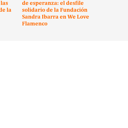
las
de esperanza: el desfile
2026 ‘El 
de la
solidario de la Fundación
abrazos’
Sandra Ibarra en We Love
Flamenco
Suscríbete