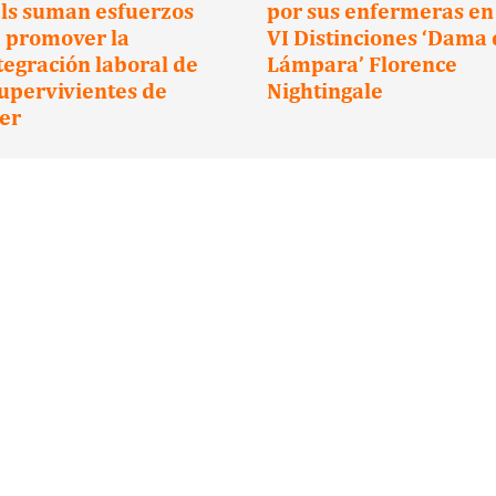
ls suman esfuerzos
por sus enfermeras en 
 promover la
VI Distinciones ‘Dama 
tegración laboral de
Lámpara’ Florence
supervivientes de
Nightingale
er
Suscríbete a nuestra newsletter
 y recibir sus newsletters.