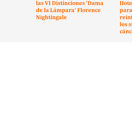
las VI Distinciones ‘Dama
Hote
de la Lámpara’ Florence
para
Nightingale
rein
los 
cánc
Acepto las condiciones