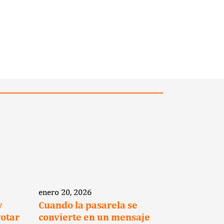
enero 20, 2026
enero 19, 2
y
Cuando la pasarela se
Presenta
votar
convierte en un mensaje
el Calend