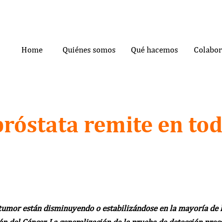
Home
Quiénes somos
Qué hacemos
Colabor
próstata remite en to
tumor están disminuyendo o estabilizándose en la mayoría de lo
n del Cáncer. La generalización de la prueba de detección precoz