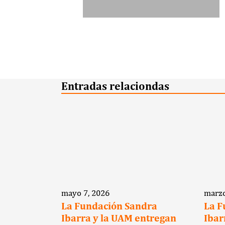
Entradas relaciondas
mayo 7, 2026
marzo
e suma a
La Fundación Sandra
La F
a
Ibarra y la UAM entregan
Ibar