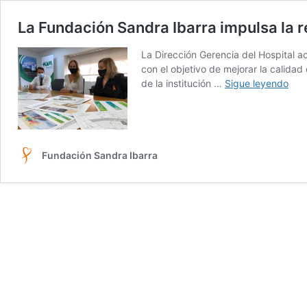
La Fundación Sandra Ibarra impulsa la 
La Dirección Gerencia del Hospital a
con el objetivo de mejorar la calida
La
de la institución …
Sigue leyendo
Fun
San
Ibar
imp
la
Fundación Sandra Ibarra
ref
de
la
Plan
Sót
de
Onc
del
Hosp
Virg