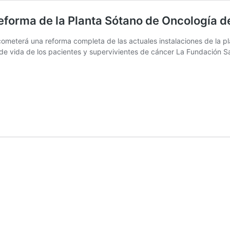
reforma de la Planta Sótano de Oncología 
cometerá una reforma completa de las actuales instalaciones de la 
d de vida de los pacientes y supervivientes de cáncer La Fundación 
dación
dra
ra
ulsa
orma
ta
ano
ología
ital
en